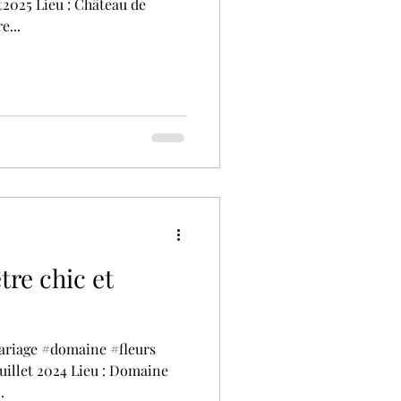
e...
re chic et
riage #domaine #fleurs
.