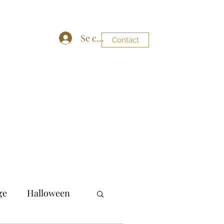
Se connecter
Contact
y86@gmail.com
06 19 04 09 88
ge
Halloween