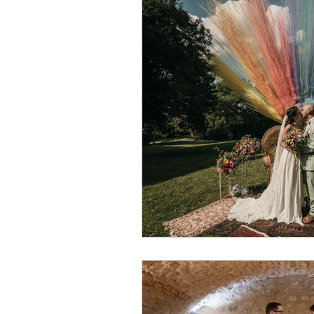
Noël
Harry Potter
Casino
Gatsby
Ste
Nature
EVG/JF
Mur
Chic