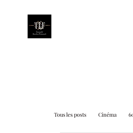
The Little Factory
Évènementiel - Décoration d'évèn
Accueil
Prestation Déco
Réalisat
Tous les posts
Cinéma
6