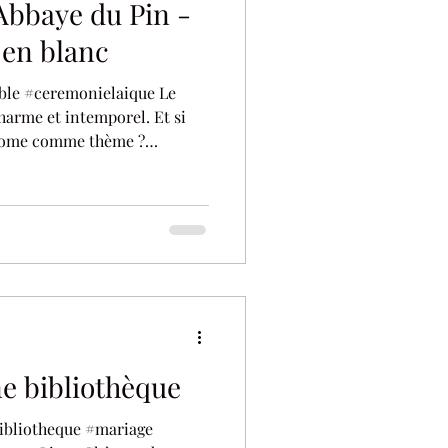
'Abbaye du Pin -
 en blanc
able #ceremonielaique Le
charme et intemporel. Et si
hrome comme thème ?
s More. Organisation :
 @alexiajarry.photographe
ctory Lieu : @abbayedupin
 Mise en beauté :
 : @maevapassioncoiffure
es Bijoux :
sures :
e bibliothèque
ibliotheque #mariage