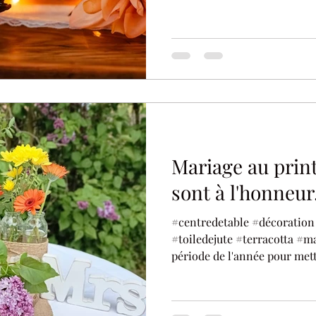
Mariage au print
sont à l'honneur
#centredetable #décoration
#toiledejute #terracotta #ma
période de l'année pour mett