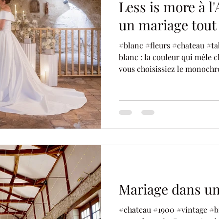
Less is more à l
un mariage tout
#blanc #fleurs #chateau #t
blanc : la couleur qui mêle 
vous choisissiez le monoc
Découvrez le shooting Less i
@mari_on_wp Photographie :
Décoration : @tlfthelittlefa
Fleuriste : @fleurs_a_linfini
@divineparenthese Coiffure
Wedding cake : @86lovelycak
@mauboussin_poitiers Chaus
Mariage dans un
#chateau #1900 #vintage #b