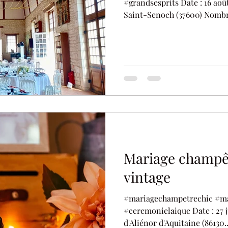
#grandsesprits Date : 16 août2025 Lieu : Château de
Saint-Senoch (37600) Nombr
Mariage champêt
vintage
#mariagechampetrechic #ma
#ceremonielaique Date : 27 juillet 2024 Lieu : Domaine
d'Aliénor d'Aquitaine (86130..