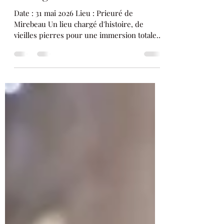
Mariage Forêt Enchantée
Date : 31 mai 2026 Lieu : Prieuré de
Mirebeau Un lieu chargé d'histoire, de
vieilles pierres pour une immersion totale
Mariane & Quentin ont choisi la location
pour leur mariage. Des heures d'élaboration
pour la scénographie, de préparations des
supports et de création de décor pour
obtenir un résultat à la hauteur de leurs
attentes. Je suis quand même intervenue
pour créer la table témoin ainsi que
l'installation des arches afin de sécuriser
toutes les installations. Les Dé