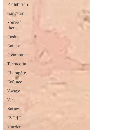
Prohibition
Gangster
Soirée à
thème
Casino
Gatsby
Steampunk
Terracotta
Champêtre
Enfance
Voyage
Vert
Nature
EVG/JF
Murder-