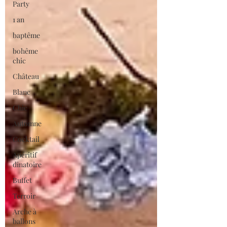
Party
1 an
baptême
bohême
chic
Château
Blanc
Chic
Automne
Cocktail
Apéritif
dinatoire
Buffet
Terroir
Arche à
ballons