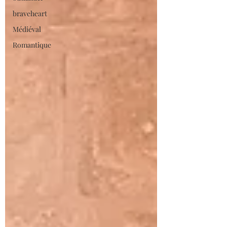
braveheart
Médiéval
Romantique