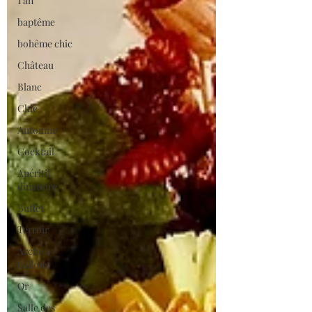
1 an
baptême
bohême chic
Château
Blanc
Chic
Automne
Cocktail
Apéritif
dinatoire
Buffet
Terroir
Arche à
ballons
Or
Salle des