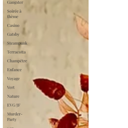
Gangster
Soirée à
thème
Casino
Gatsby
Steampunk
Terracotta
Champêtre
Enfance
Voyage
Vert
Nature
EVG/JF
Murder-
Party