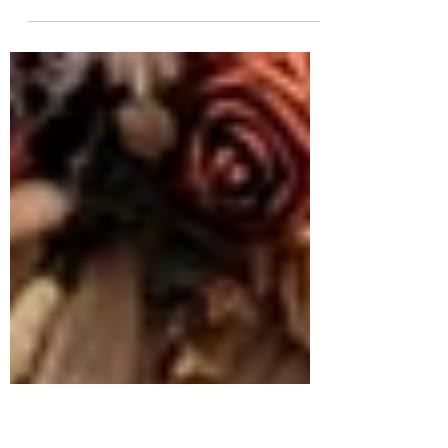
#terracota #boheme #boho #domaine
#mariage #pampa #ceremonielaique Date :
04 octobre 2025 Lieu : La Closeraie des
Herbes blanches (37210) Nombre d'invités :
44 invités De la pampa, du terracotta et une
ambiance bohème chic. Audrey & Maxime
ont choisi de célébrer leur mariage en petit
comité tout en profitant du charme de la
Closeraie des Herbes Blanches. Malgré un
temps incertain, ils ont pu célébrer leur
union sous des couleurs automnales et
chaleureuses. La cérémonie la