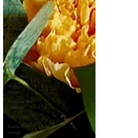
fêtes
Cérémonie
laïque
Domaine
Vintage
Rose
Bal de promo
Bridgerton
Collection
Mariage à
thème
Seigneur des
Anneaux
Dolce Vita
fushia &
orange