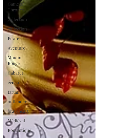
Game of
Thrones
collection
collection
Pirate
Aventure
Moulin
Rouge
Cabaret
écosse
tartan
outlander
braveheart
Médiéval
Romantique