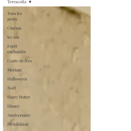
Terracotta
Tous les
posts
Cinéma
60 Ans
Forêt
enchantée
Conte de fées
Mariage
Halloween
Noël
Harry Potter
Disney
Anniversaire
Prohibition