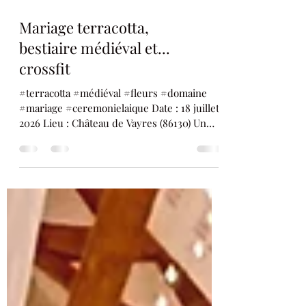
Mariage terracotta,
bestiaire médiéval et...
crossfit
#terracotta #médiéval #fleurs #domaine
#mariage #ceremonielaique Date : 18 juillet
2026 Lieu : Château de Vayres (86130) Un
lieu exceptionnel, un thème atypique, du
terracotta et beaucoup d'amour. Clara &
Amélie sont tombées sous le charme du
Château de Vayres. Il fallait un thème en
accord avec le site chargé d'histoire. Et y
mêler leur histoire d'amour. La cérémonie
laïque La salle de réception et les autres
espaces Elles ont pensé à tout : un panneau
plan de table avec de