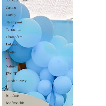
Soirée à thème
Casino
Gatsby
Steampunk
Terracotta
Champêtre
Enfance
Voyage
Vert
Nature
EVG/JF
Murder-Party
1 an
baptême
bohême chic