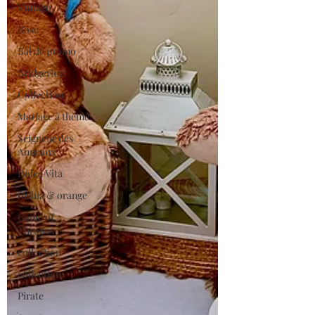
Vintage
Rose
Bal de promo
Bridgerton
Collection
Mariage à thème
Seigneur des
Anneaux
Dolce Vita
fushia & orange
Game of
Thrones
collection
collection
Pirate