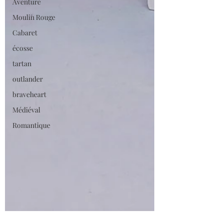
Aventure
Moulin Rouge
Cabaret
écosse
tartan
outlander
braveheart
Médiéval
Romantique