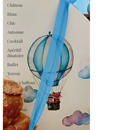
Château
Blanc
Chic
Automne
Cocktail
Apéritif
dinatoire
Buffet
Terroir
Arche à ballons
Or
Salle des fêtes
Cérémonie
laïque
Domaine