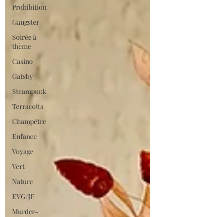
Prohibition
Gangster
Soirée à
thème
Casino
Gatsby
Steampunk
Terracotta
Champêtre
Enfance
Voyage
Vert
Nature
EVG/JF
Murder-