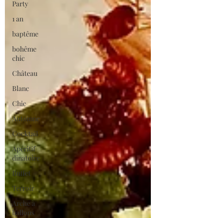
Party
1 an
baptême
bohême
chic
Château
Blanc
Chic
Automne
Cocktail
Apéritif
dinatoire
Buffet
Terroir
Arche à
ballons