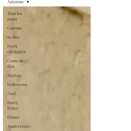
Automne
Tous les
posts
Cinéma
60 Ans
Forêt
enchantée
Conte de
fées
Mariage
Halloween
Noël
Harry
Potter
Disney
Anniversaire