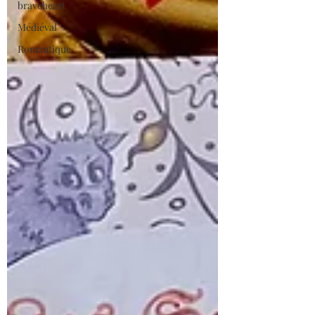
braveheart
Médiéval
Romantique