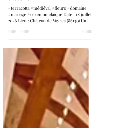
bestiaire médiéval et...
crossfit
#terracotta #médiéval #fleurs #domaine
#mariage #ceremonielaique Date : 18 juillet
2026 Lieu : Château de Vayres (86130) Un
lieu exceptionnel, un thème atypique, du
terracotta et beaucoup d'amour. Clara &
Amélie sont tombées sous le charme du
Château de Vayres. Il fallait un thème en
accord avec le site chargé d'histoire. Et y
mêler leur histoire d'amour. La cérémonie
laïque La salle de réception et les autres
espaces Elles ont pensé à tout : un panneau
plan de table avec de