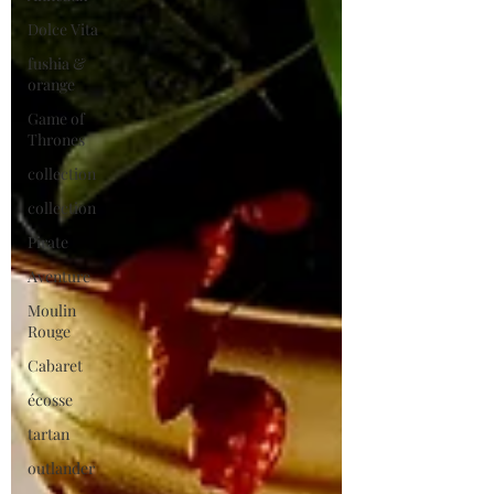
Dolce Vita
fushia &
orange
Game of
Thrones
collection
collection
Pirate
Aventure
Moulin
Rouge
Cabaret
écosse
tartan
outlander