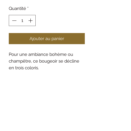
Quantité
*
Ajouter au panier
Pour une ambiance bohème ou
champêtre, ce bougeoir se décline
en trois coloris.
Location
Hors certains produits
personnalisables, tous les articles
sont proposés à la location et font
l'objet d'une caution.
Livraison possible sur le département