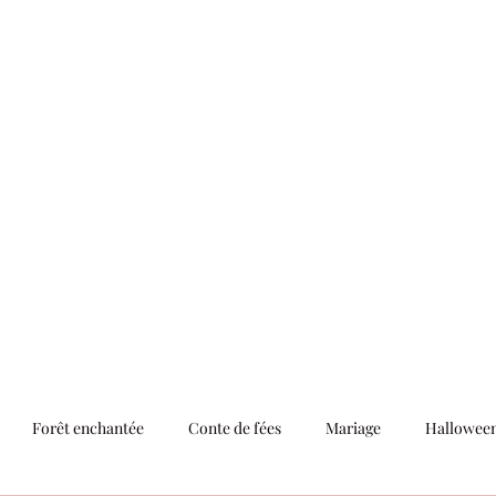
ements
ions
Plus
thelittlefactor
Forêt enchantée
Conte de fées
Mariage
Hallowee