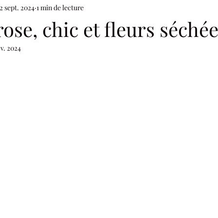
2 sept. 2024
1 min de lecture
iversaire
Prohibition
Gangster
Soirée à thème
Ca
ose, chic et fleurs séché
ov. 2024
hampêtre
Enfance
Voyage
Vert
Nature
EVG
ur 5.
ic
Château
Blanc
Chic