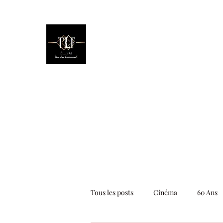
The Little Factory
Évènementiel - Décoration d'évèn
Accueil
Prestation Déco
Réalisat
Tous les posts
Cinéma
60 Ans