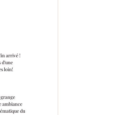
fin arrivé !
 d'une 
s loin!
e grange 
e ambiance 
hématique du 