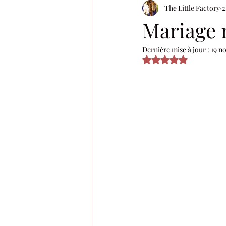
The Little Factory
2
Harry Potter
Disney
Ann
Mariage r
Dernière mise à jour :
19 n
Steampunk
Terracotta
C
Noté NaN étoiles s
1 an
baptême
bohême ch