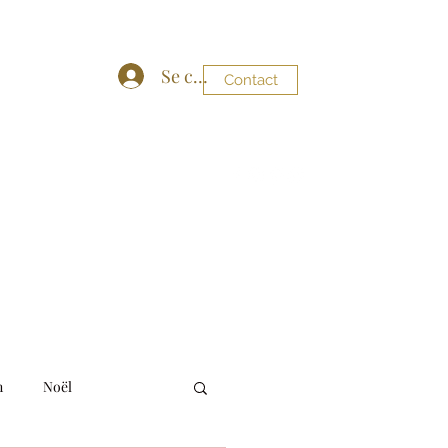
Se connecter
Contact
y86@gmail.com
06 19 04 09 88
n
Noël