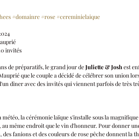
chees
#domainre
#rose
#cereminielaique
2024
auprié 
110 invités
s de préparatifs, le grand jour de 
Juliette &
Josh
 est en
Mauprié que le couple a décidé de célébrer son union lors
'un dîner avec des invités qui viennent parfois de très trè
 
a météo, la cérémonie laïque s'installe sous la magnifiqu
, au même endroit que le vin d'honneur. Pour donner un
e, des fanions et des couleurs de rose pêche donnent la t