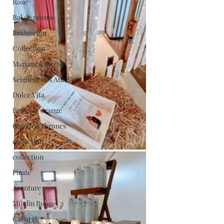
Rose
Bal de promo
Bridgerton
Collection
Mariage à thème
Seigneur des Anneaux
Dolce Vita
fushia & orange
Game of Thrones
collection
collection
Pirate
Aventure
Moulin Rouge
Cabaret