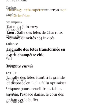
Soirée à thème
Casino
#mariage
#champêtre
#marron 
#or
Gatsby
#salledesfetes
Steampunk
Date
 : 07 Juin 2025
Terracotta
Lieu
 : Salle des fêtes de Charroux
Champêtre
Nombre d'invités
 : 85 invités
Enfance
Une salle des fêtes transformée en 
Voyage
esprit champêtre chic
Vert
Nature
L'espace entrée
EVG/JF
La salle des fêtes étant très grande 
Murder-Party
et disposée en L, il a fallu optimiser 
1 an
l'espace pour accueillir les tables 
invités, l'espace danse, le coin des 
baptême
enfants et le buffet.
bohême chic