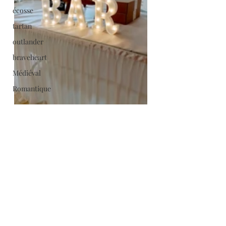
écosse
tartan
outlander
braveheart
Médiéval
Romantique