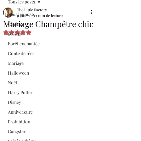
Tous les posts
The Little Factory
Tous les posts
9 juin 2025
1 min de lecture
Mariage Champêtre chic
Cinéma
Noté NaN étoiles sur 5.
60 Ans
Forêt enchantée
Conte de fées
Mariage
Halloween
Noël
Harry Potter
Disney
Anniversaire
Prohibition
Gangster