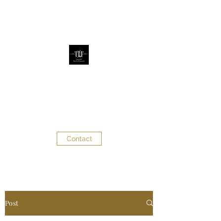
The Little Factory
Évènementiel - Décoration
d'évènements
Contact
Post