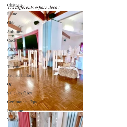
Château
Les différents espace déco : 
Blanc
Chic
Automne
Cocktail
Apéritif dinatoire
Buffet
Terroir
Arche à ballons
Or
Salle des fêtes
Cérémonie laïque
Domaine
Vintage