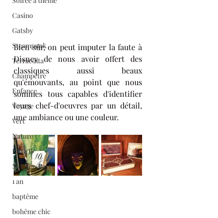
Soirée à thème
Casino
Gatsby
Steampunk
Bien sûr, on peut imputer la faute à 
Disney de nous avoir offert des 
Terracotta
classiques aussi beaux 
Champêtre
qu'émouvants, au point que nous 
Enfance
sommes tous capables d'identifier 
leurs chef-d'oeuvres par un détail, 
Voyage
une ambiance ou une couleur.
Vert
Nature
EVG/JF
Murder-Party
1 an
baptême
bohême chic