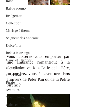
Rose
Bal de promo
Bridgerton
Collection
Mariage à thème
Seigneur des Anneaux
Dolce Vita
fushia & orange
Vous laisserez-vous emporter par 
Game of Thrones
une ambiance romantique à la 
collection
Cendrillon ou à la Belle et la Bête, 
ou partirez-vous à l'aventure dans 
collection
l'univers de Peter Pan ou de la Petite 
Pirate
Sirène ?
Aventure
Moulin Rouge
Cabaret