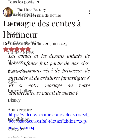
Tous les posts
The Little Factory
Tous les posts
9 oct. 2023
1 min de lecture
La magie des contes à
Cinéma
l'honneur
60 Ans
Forêt enchantée
Dernière mise à jour :
26 juin 2025
Noté NaN étoiles sur 5.
Conte de fées
Les contes et les dessins animés de 
Mariage
notre enfance font partie de nos vies. 
Qui n'a jamais rêvé de princesse, de 
Halloween
chevalier et de créatures fantastiques ? 
Noël
Et si votre mariage ou votre 
Harry Potter
anniversaire se paraît de magie ? 
Disney
Anniversaire
https://video.wixstatic.com/video/4e9c8d_
Prohibition
b9e80a806e61494f8f91de5aeff2bd02/720p/
mp4/file.mp4
Gangster