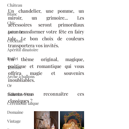
Château
Un chandelier, une pomme, un 
Blanc
miroir, un grimoire... Les 
Chic
accessoires seront primordiaux 
pour transformer votre fête en fairy 
Automne
tale. Le bon choix de couleurs 
Cocktail
transportera vos invités.
Apéritif dinatoire
Buffet
Un thème original, magique, 
poétique et romantique qui vous 
Terroir
offrira magie et souvenirs 
Arche à ballons
inoubliables.
Or
Saurez-vous reconnaître ces 
Salle des fêtes
classiques ?
Cérémonie laïque
Domaine
Vintage