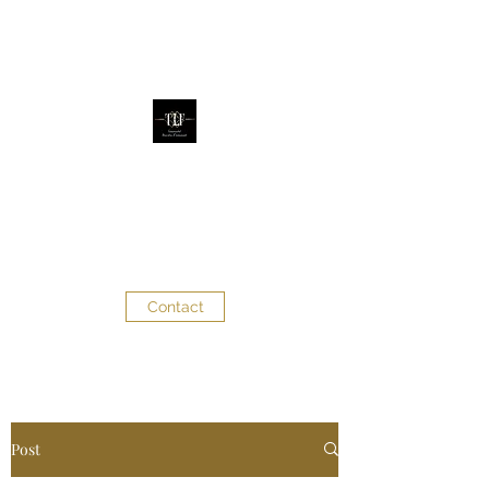
The Little Factory
Évènementiel - Décoration
d'évènements
Contact
Post