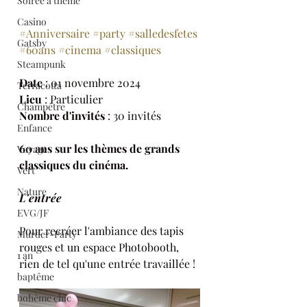
Soirée à thème
Casino
#Anniversaire
#party
#salledesfetes
Gatsby
#60ans
#cinema
#classiques
Steampunk
Date
 : 01 novembre 2024
Terracotta
Lieu
 : Particulier 
Champêtre
Nombre d'invités
 : 30 invités
Enfance
60 ans sur les thèmes de grands 
Voyage
classiques du cinéma.
Vert
Nature
L'entrée 
EVG/JF
Pour recréer l'ambiance des tapis 
Murder-Party
rouges et un espace Photobooth, 
1 an
rien de tel qu'une entrée travaillée !
baptême
bohême chic