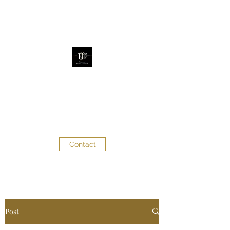
The Little Factory
Évènementiel - Décoration
d'évènements
Contact
Post