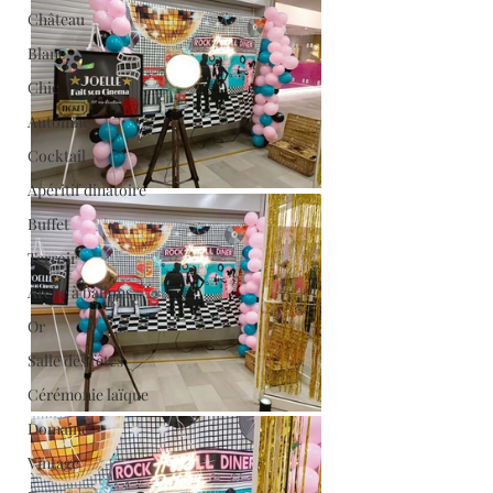
Château
Blanc
Chic
Automne
Cocktail
Apéritif dinatoire
Buffet
Terroir
Arche à ballons
Or
Salle des fêtes
Cérémonie laïque
Domaine
Vintage