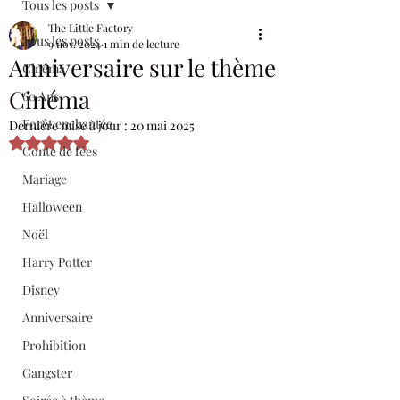
Tous les posts
The Little Factory
Tous les posts
9 nov. 2024
1 min de lecture
Anniversaire sur le thème
Cinéma
Cinéma
60 Ans
Forêt enchantée
Dernière mise à jour :
20 mai 2025
Noté NaN étoiles sur 5.
Conte de fées
Mariage
Halloween
Noël
Harry Potter
Disney
Anniversaire
Prohibition
Gangster