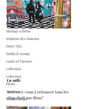
Rose
Bal de promo
Bridgerton
Collection
Mariage à thème
Seigneur des Anneaux
Dolce Vita
fushia & orange
Game of Thrones
collection
collection
La salle
Pirate
Aventure
Arriverez-vous à retrouver tous les 
clins d'œil aux films?
Moulin Rouge
Cabaret